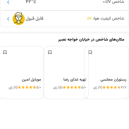
42
°c
شاخص UV:
0
قابل قبول
شاخص کیفیت هوا:
87
مکان‌های شاخص در
خیابان خواجه نصیر
رستوران مجلسی
تهیه غذای رضا
موبایل امین
4/7
(6) رای
5/0
(5) رای
5/0
(11) رای
این دور و بر