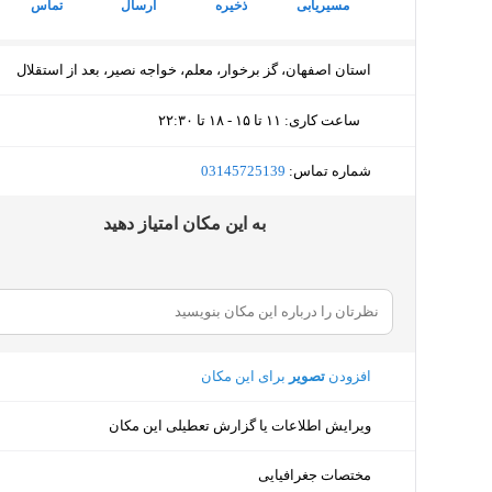
مسیریابی
ذخیره
ارسال
تماس
استان اصفهان، گز برخوار، معلم، خواجه نصیر، بعد از استقلال
ساعت کاری
:
۱۱ تا ۱۵ - ۱۸ تا ۲۲:۳۰
یکشنبه (امروز)
۱۱ تا ۱۵ - ۱۸ تا ۲۲:۳۰
شماره تماس:
‎03145725139
دوشنبه
۱۱ تا ۱۵ - ۱۸ تا ۲۲:۳۰
ﺑﻪ اﯾﻦ ﻣﮑﺎن اﻣﺘﯿﺎز دﻫﯿﺪ
سه‌شنبه
۱۱ تا ۱۵ - ۱۸ تا ۲۲:۳۰
چهارشنبه
۱۱ تا ۱۵ - ۱۸ تا ۲۲:۳۰
پنجشنبه
۱۱ تا ۱۵ - ۱۸ تا ۲۲:۳۰
افزودن
تصویر
برای این مکان
جمعه
۱۱ تا ۱۵ - ۱۸ تا ۲۲:۳۰
شنبه
۱۱ تا ۱۵ - ۱۸ تا ۲۲:۳۰
ویرایش اطلاعات یا گزارش تعطیلی این مکان
مختصات جغرافیایی