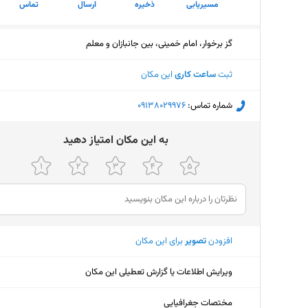
مسیریابی
ذخیره
ارسال
تماس
گز برخوار، امام خمینی، بین جانبازان و معلم
ثبت
ساعت کاری
این مکان
شماره تماس:
‎09138029976
ﺑﻪ اﯾﻦ ﻣﮑﺎن اﻣﺘﯿﺎز دﻫﯿﺪ
افزودن
تصویر
برای این مکان
ویرایش اطلاعات یا گزارش تعطیلی این مکان
مختصات جغرافیایی