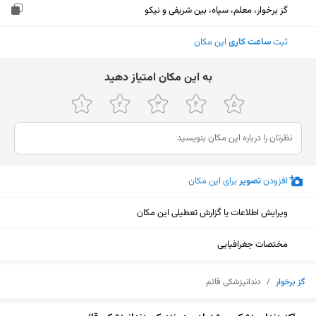
گز برخوار، معلم، سپاه، بین شریفی و نیکو
ثبت
ساعت کاری
این مکان
ﺑﻪ اﯾﻦ ﻣﮑﺎن اﻣﺘﯿﺎز دﻫﯿﺪ
افزودن
تصویر
برای این مکان
ویرایش اطلاعات یا گزارش تعطیلی این مکان
مختصات جغرافیایی
گز برخوار
/
دندانپزشکی قائم
نمایش نقشه