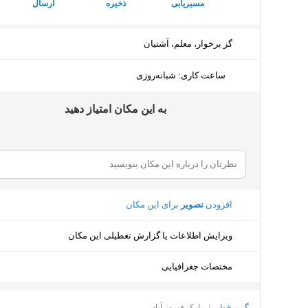
مسیریابی
ذخیره
ارسال
گز برخوار، معلم، آشتیان
ساعت کاری
:
شبانه‌روزی
ﺑﻪ اﯾﻦ ﻣﮑﺎن اﻣﺘﯿﺎز دﻫﯿﺪ
افزودن
تصویر
برای این مکان
ویرایش اطلاعات یا گزارش تعطیلی این مکان
مختصات جغرافیایی
گز برخوار
/
پارک فیروز آباد