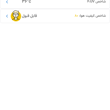
36
°c
شاخص UV:
4
قابل قبول
شاخص کیفیت هوا:
80
این دور و بر