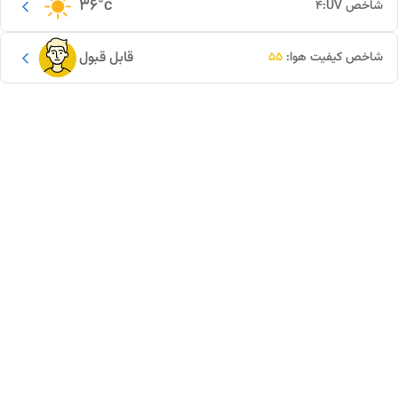
36
°c
شاخص UV:
4
قابل قبول
شاخص کیفیت هوا:
55
این دور و بر