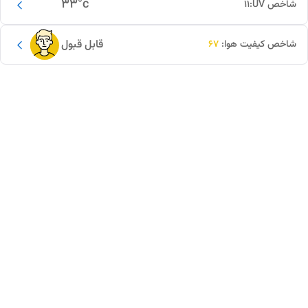
33
°c
شاخص UV:
11
قابل قبول
شاخص کیفیت هوا:
67
این دور و بر