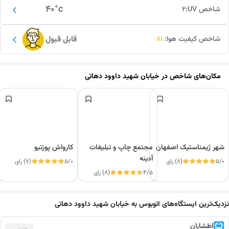
40
°c
شاخص UV:
2
قابل قبول
شاخص کیفیت هوا:
81
مکان‌های شاخص در
خیابان شهید داوود دهاتی
شهر ژیمناستیک اصفهان
مجتمع چاپ و تبلیغات
کارواش پوزتیو
آدینه
5/0
(8) رای
5/0
(7) رای
4/5
(8) رای
این دور و بر
نزدیک‌ترین ایستگاه‌های اتوبوس به خیابان شهید داوود دهاتی
اطشاران