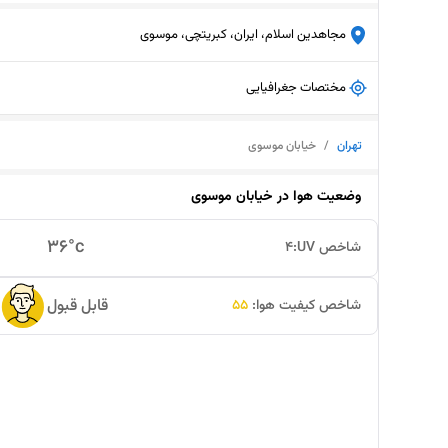
مجاهدین اسلام، ایران، کبریتچی، موسوی
مختصات جغرافیایی
تهران
/
خیابان موسوی
وضعیت هوا در
خیابان موسوی
36
°c
شاخص UV:
4
قابل قبول
شاخص کیفیت هوا:
55