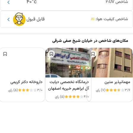
40
°c
شاخص UV:
2
قابل قبول
شاخص کیفیت هوا:
81
مکان‌های شاخص در
خیابان شیخ صفی شرقی
مهمانپذیر متین
درمانگاه تخصصی دیابت
داروخانه دکتر کریمی
آل ابراهیم خیریه اصفهان
3/6
(7) رای
3/0
(5) رای
4/0
(5) رای
این دور و بر