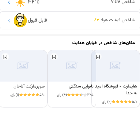
36
°c
شاخص UV:
7
قابل قبول
شاخص کیفیت هوا:
83
مکان‌های شاخص در
خیابان هدایت
هایمارت - فروشگاه امید
نانوایی سنگکی
سوپرمارکت آتاخان
به خدا
3/5
(4) رای
5/0
(1) رای
5/0
(2) رای
این دور و بر