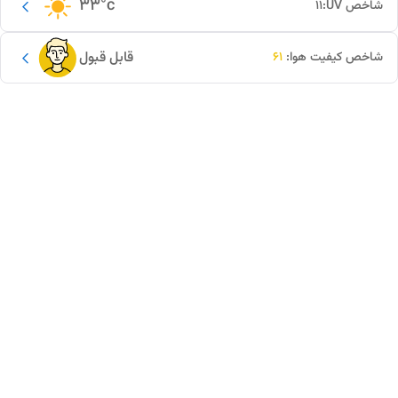
33
°c
شاخص UV:
11
قابل قبول
شاخص کیفیت هوا:
61
این دور و بر