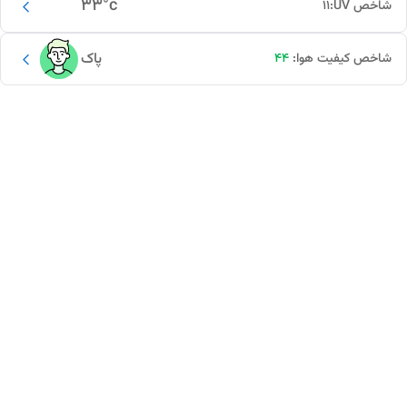
33
°c
شاخص UV:
11
پاک
شاخص کیفیت هوا:
44
این دور و بر