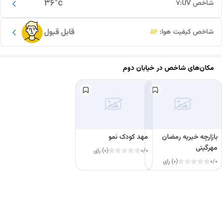
36
°c
شاخص UV:
7
قابل قبول
شاخص کیفیت هوا:
56
مکان‌های شاخص در
خیابان دوم
بازارچه خیریه رمضان
مهد کودک نمو
مهرگیتی
0/0
(0) رای
0/0
(0) رای
این دور و بر