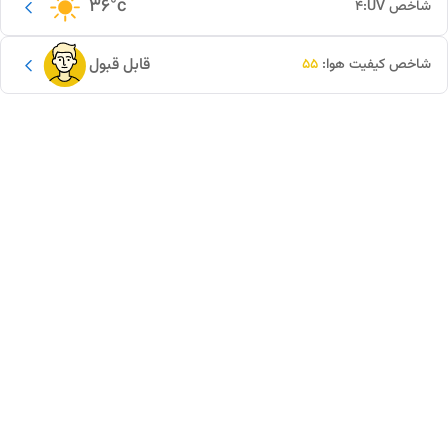
36
°c
شاخص UV:
4
قابل قبول
شاخص کیفیت هوا:
55
این دور و بر