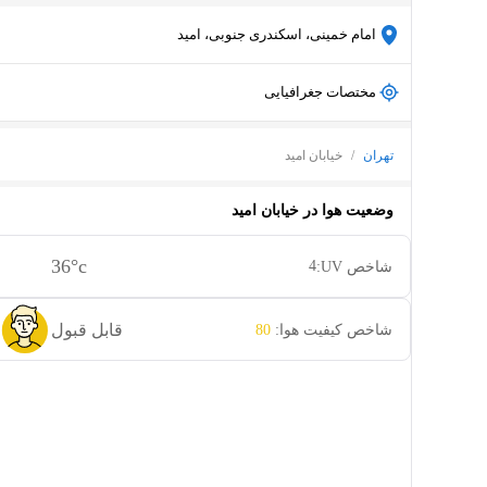
امام خمینی، اسکندری جنوبی، امید
مختصات جغرافیایی
تهران
/
خیابان امید
وضعیت هوا در
خیابان امید
36
°c
4
شاخص UV:
قابل قبول
شاخص کیفیت هوا:
80