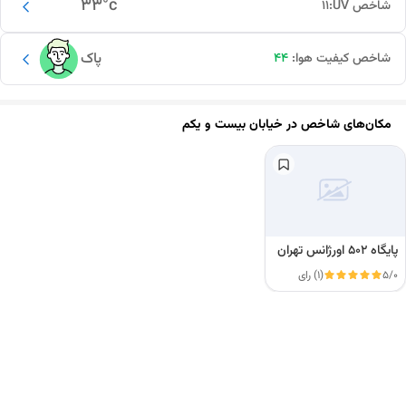
33
°c
شاخص UV:
11
پاک
شاخص کیفیت هوا:
44
مکان‌های شاخص در
خیابان بیست و یکم
پایگاه ۵۰۲ اورژانس تهران
5/0
(1) رای
این دور و بر