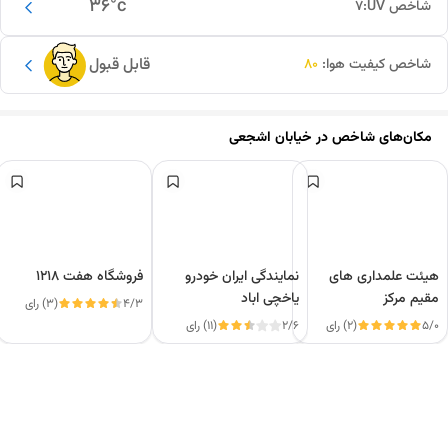
36
°c
شاخص UV:
7
قابل قبول
شاخص کیفیت هوا:
80
مکان‌های شاخص در
خیابان اشجعی
ه‍یئت علمداری های
نمایندگی ایران خودرو
فروشگاه هفت ۱۲۱۸
مقیم مرکز
یاخچی اباد
4/3
(3) رای
5/0
(2) رای
2/6
(11) رای
این دور و بر