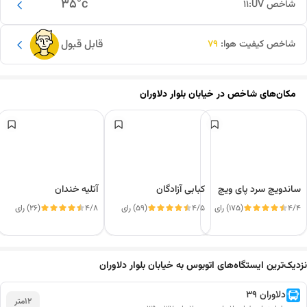
35
°c
شاخص UV:
11
قابل قبول
شاخص کیفیت هوا:
79
مکان‌های شاخص در
خیابان بلوار دلاوران
ساندویچ سرد پای ویچ
کبابی آزادگان
آتلیه خندان
4/4
(175) رای
4/5
(59) رای
4/8
(26) رای
این دور و بر
نزدیک‌ترین ایستگاه‌های اتوبوس به خیابان بلوار دلاوران
دلاوران 39
12
متر