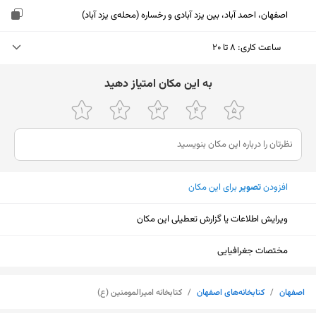
اصفهان، احمد آباد، بین یزد آبادی و رخساره (محله‌ی یزد آباد)
ساعت کاری
:
۸ تا ۲۰
شنبه (امروز)
۸ تا ۲۰
ﺑﻪ اﯾﻦ ﻣﮑﺎن اﻣﺘﯿﺎز دﻫﯿﺪ
یکشنبه
۸ تا ۲۰
دوشنبه
۸ تا ۲۰
سه‌شنبه
۸ تا ۲۰
افزودن
تصویر
برای این مکان
چهارشنبه
۸ تا ۲۰
ویرایش اطلاعات یا گزارش تعطیلی این مکان
پنجشنبه
۸ تا ۱۷:۳۰
جمعه
تعطیل
مختصات جغرافیایی
نمایش نقشه
اصفهان
/
کتابخانه‌های اصفهان
/
کتابخانه امیرالمومنین (ع)