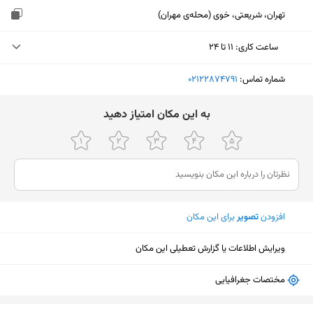
تهران، شریعتی، خوی (محله‌ی مهران)
ساعت کاری
:
۱۱ تا ۲۴
یکشنبه (امروز)
۱۱ تا ۲۴
شماره تماس:
‎02122874791
دوشنبه
۱۱ تا ۲۴
ﺑﻪ اﯾﻦ ﻣﮑﺎن اﻣﺘﯿﺎز دﻫﯿﺪ
سه‌شنبه
۱۱ تا ۲۴
چهارشنبه
۱۱ تا ۲۴
پنجشنبه
۱۱ تا ۲۴
افزودن
تصویر
برای این مکان
جمعه
۱۱ تا ۲۴
شنبه
۱۱ تا ۲۴
ویرایش اطلاعات یا گزارش تعطیلی این مکان
مختصات جغرافیایی
نمایش نقشه