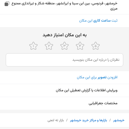
خرمشهر، فردوسی، بین ابن سینا و ایرانشهر، منطقه شکار و تیراندازی ممنوع
مرزی
ثبت
ساعت کاری
این مکان
ﺑﻪ اﯾﻦ ﻣﮑﺎن اﻣﺘﯿﺎز دﻫﯿﺪ
افزودن
تصویر
برای این مکان
ویرایش اطلاعات یا گزارش تعطیلی این مکان
مختصات جغرافیایی
نمایش نقشه
خرمشهر
/
بازارها و مراکز خرید خرمشهر
/
بازار ته لنجی