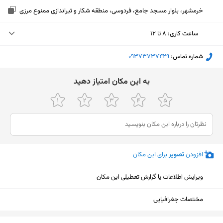
خرمشهر، بلوار مسجد جامع، فردوسی، منطقه شکار و تیراندازی ممنوع مرزی
ساعت کاری
:
۸ تا ۱۲
یکشنبه (امروز)
۸ تا ۱۲
شماره تماس:
‎09373737429
دوشنبه
۸ تا ۱۲
ﺑﻪ اﯾﻦ ﻣﮑﺎن اﻣﺘﯿﺎز دﻫﯿﺪ
سه‌شنبه
۸ تا ۱۲
چهارشنبه
۸ تا ۱۲
پنجشنبه
۸ تا ۱۲
افزودن
تصویر
برای این مکان
جمعه
۸ تا ۱۲
شنبه
۸ تا ۱۲
ویرایش اطلاعات یا گزارش تعطیلی این مکان
مختصات جغرافیایی
نمایش نقشه