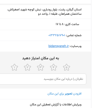
استان گیلان، رشت، بلوار رودباری، نبش کوچه شهید اصغرتاش،
ساختمان همراهان، طبقه ۱، واحد دو
ساعت کاری
:
۸ تا ۱۷
دوشنبه (امروز)
۸ تا ۱۷
شماره تماس:
‎01332517901
سه‌شنبه
۸ تا ۱۷
وب‌سایت:
‎bidarrayaneh.ir
چهارشنبه
۸ تا ۱۷
ﺑﻪ اﯾﻦ ﻣﮑﺎن اﻣﺘﯿﺎز دﻫﯿﺪ
پنجشنبه
۸ تا ۱۴
جمعه
تعط
شنبه
۸ تا ۱۷
یکشنبه
۸ تا ۱۷
افزودن
تصویر
برای این مکان
ویرایش اطلاعات یا گزارش تعطیلی این مکان