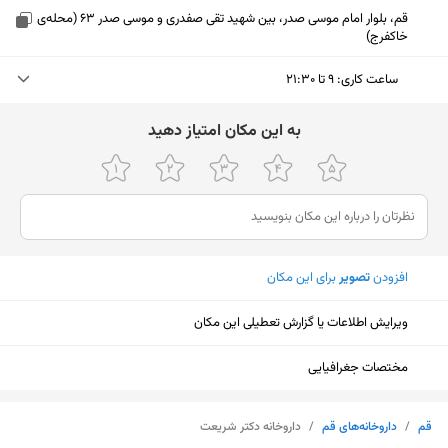
قم، بلوار امام موسی صدر، بین شهید تقی صفدری و موسی صدر 63 (محله‌ی
خاکفرج)
ساعت کاری
:
۹ تا ۲۱:۳۰
دوشنبه (امروز)
۹ تا ۲۱:۳۰
ﺑﻪ اﯾﻦ ﻣﮑﺎن اﻣﺘﯿﺎز دﻫﯿﺪ
سه‌شنبه
۹ تا ۲۱:۳۰
چهارشنبه
۹ تا ۲۱:۳۰
پنجشنبه
۹ تا ۲۱:۳۰
افزودن
تصویر
برای این مکان
جمعه
تعطیل
ویرایش اطلاعات یا گزارش تعطیلی این مکان
شنبه
۹ تا ۲۱:۳۰
یکشنبه
۹ تا ۲۱:۳۰
مختصات جغرافیایی
نمایش نقشه
قم
/
داروخانه‌های قم
/
داروخانه دکتر شریعت