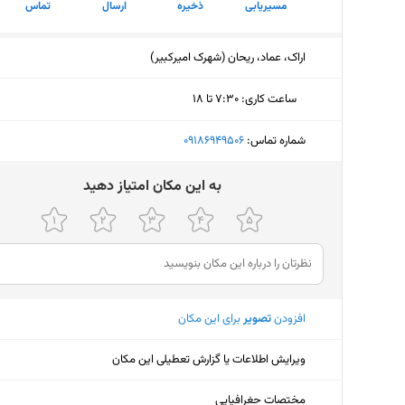
مسیریابی
ذخیره
ارسال
تماس
اراک، عماد، ریحان (شهرک امیرکبیر)
ساعت کاری
:
۷:۳۰ تا ۱۸
دوشنبه (امروز)
۷:۳۰ تا ۱۸
شماره تماس:
‎09186949506
سه‌شنبه
۷:۳۰ تا ۱۸
ﺑﻪ اﯾﻦ ﻣﮑﺎن اﻣﺘﯿﺎز دﻫﯿﺪ
چهارشنبه
۷:۳۰ تا ۱۸
پنجشنبه
۷:۳۰ تا ۱۸
جمعه
تعط
افزودن
تصویر
برای این مکان
شنبه
۷:۳۰ تا ۱۸
یکشنبه
۷:۳۰ تا ۱۸
ویرایش اطلاعات یا گزارش تعطیلی این مکان
مختصات جغرافیایی