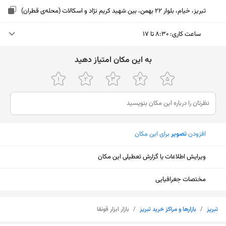
تبریز، خیام، بلوار 22 بهمن، بین شهید کریم نژاد و اسکالات (محله‌ی قطران)
ساعت کاری
:
۸:۳۰ تا ۱۷
چهارشنبه (امروز)
۸:۳۰ تا ۱۷
ﺑﻪ اﯾﻦ ﻣﮑﺎن اﻣﺘﯿﺎز دﻫﯿﺪ
پنجشنبه
۸:۳۰ تا ۱۴
جمعه
تعطیل
شنبه
۸:۳۰ تا ۱۷
افزودن
تصویر
برای این مکان
یکشنبه
۸:۳۰ تا ۱۷
ویرایش اطلاعات یا گزارش تعطیلی این مکان
دوشنبه
۸:۳۰ تا ۱۷
سه‌شنبه
۸:۳۰ تا ۱۷
مختصات جغرافیایی
نمایش نقشه
تبریز
/
بازارها و مراکز خرید تبریز
/
بازار ابزار قونقا