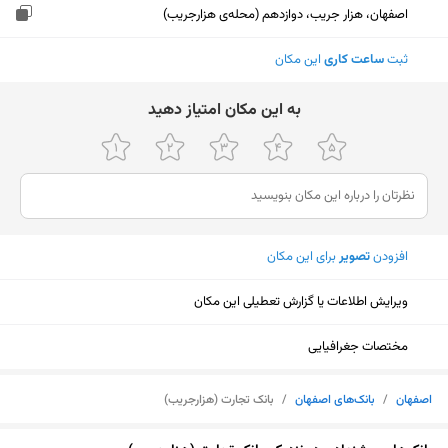
اصفهان، هزار جریب، دوازدهم (محله‌ی هزارجریب)
ثبت
ساعت کاری
این مکان
ﺑﻪ اﯾﻦ ﻣﮑﺎن اﻣﺘﯿﺎز دﻫﯿﺪ
افزودن
تصویر
برای این مکان
ویرایش اطلاعات یا گزارش تعطیلی این مکان
مختصات جغرافیایی
اصفهان
/
بانک‌های اصفهان
/
بانک تجارت (هزارجریب)
نمایش نقشه