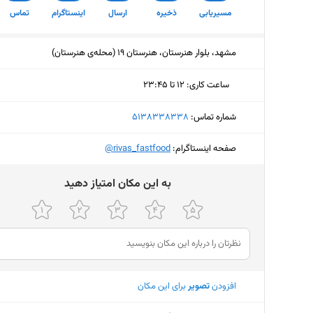
مسیریابی
ذخیره
ارسال
اینستاگرام
تماس
مشهد، بلوار هنرستان، هنرستان 19 (محله‌ی هنرستان)
ساعت کاری
:
۱۲ تا ۲۳:۴۵
پنجشنبه (امروز)
۱۲ تا ۲۳:۴۵
شماره تماس:
‎5138338338
جمعه
۱۲ تا ۲۳:۴۵
صفحه اینستاگرام:
‎@rivas_fastfood
شنبه
۱۲ تا ۲۳:۴۵
ﺑﻪ اﯾﻦ ﻣﮑﺎن اﻣﺘﯿﺎز دﻫﯿﺪ
یکشنبه
۱۲ تا ۲۳:۴۵
دوشنبه
۱۲ تا ۲۳:۴۵
سه‌شنبه
۱۲ تا ۲۳:۴۵
چهارشنبه
۱۲ تا ۲۳:۴۵
افزودن
تصویر
برای این مکان