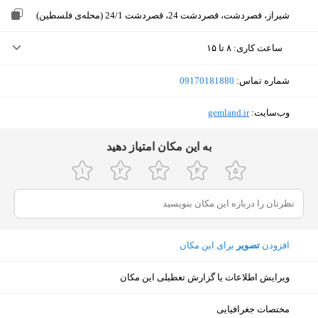
شیراز، قصردشت، قصردشت 24، قصردشت 24/1 (محله‌ی فلسطین)
ساعت کاری
:
۸ تا ۱۵
یکشنبه (امروز)
۸ تا ۱۵
شماره تماس:
‎09170181880
دوشنبه
۸ تا ۱۵
وب‌سایت:
‎gemland.ir
سه‌شنبه
۸ تا ۱۵
ﺑﻪ اﯾﻦ ﻣﮑﺎن اﻣﺘﯿﺎز دﻫﯿﺪ
چهارشنبه
۸ تا ۱۵
پنجشنبه
۸ تا ۱۵
جمعه
ثبت نشده
تصویر
افزودن
برای این مکان
شنبه
۸ تا ۱۵
ویرایش اطلاعات یا گزارش تعطیلی این مکان
نمایش نقشه
مختصات جغرافیایی