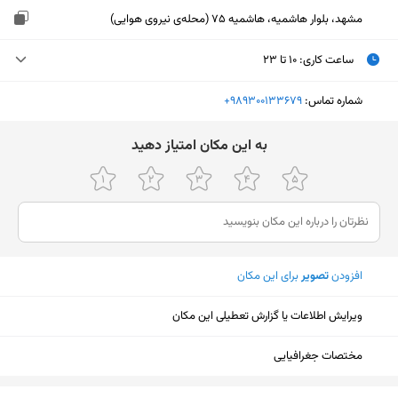
مشهد، بلوار هاشمیه، هاشمیه 75 (محله‌ی نیروی هوایی)
ساعت کاری
:
۱۰ تا ۲۳
دوشنبه (امروز)
۱۰ تا ۲۳
شماره تماس:
‎+989300133679
سه‌شنبه
۱۰ تا ۲۳
ﺑﻪ اﯾﻦ ﻣﮑﺎن اﻣﺘﯿﺎز دﻫﯿﺪ
چهارشنبه
۱۰ تا ۲۳
پنجشنبه
۱۰ تا ۲۳
جمعه
۱۰ تا ۲۳
افزودن
تصویر
برای این مکان
شنبه
۱۰ تا ۲۳
یکشنبه
۱۰ تا ۲۳
ویرایش اطلاعات یا گزارش تعطیلی این مکان
مختصات جغرافیایی
نمایش نقشه