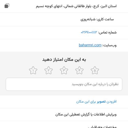
استان البرز، کرج، بلوار طالقانی شمالی، انتهای کوچه نسیم
ساعت کاری
:
شبانه‌روزی
شماره تماس:
‎02691001112
وب‌سایت:
‎baharmri.com
ﺑﻪ اﯾﻦ ﻣﮑﺎن اﻣﺘﯿﺎز دﻫﯿﺪ
افزودن
تصویر
برای این مکان
ویرایش اطلاعات یا گزارش تعطیلی این مکان
نمایش نقشه
مختصات جغرافیایی