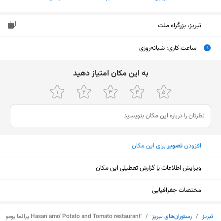
تبریز، بزرگراه ملت
ساعت کاری
:
شبانه‌روزی
ﺑﻪ اﯾﻦ ﻣﮑﺎن اﻣﺘﯿﺎز دﻫﯿﺪ
افزودن
تصویر
برای این مکان
ویرایش اطلاعات یا گزارش تعطیلی این مکان
مختصات جغرافیایی
نمایش نقشه
تبریز
/
رستوران‌های تبریز
/
'Hasan amo' Potato and Tomato restaurant یرالما یومورتا حسن عمی