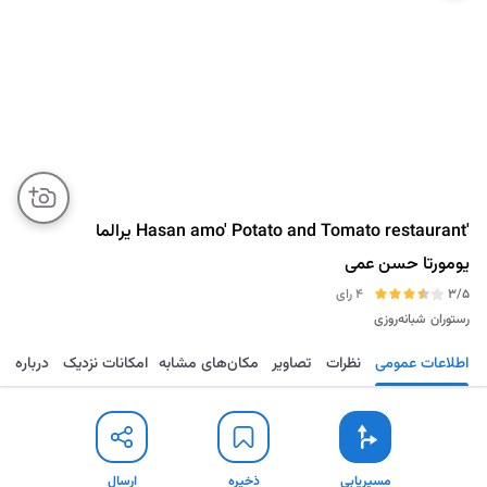
'Hasan amo' Potato and Tomato restaurant یرالما
یومورتا حسن عمی
3/5
4 رای
رستوران
شبانه‌روزی
اطلاعات عمومی
نظرات
تصاویر
مکان‌های مشابه
امکانات نزدیک
درباره
مسیریابی
ذخیره
ارسال
مسیریابی
ذخیره
ارسال