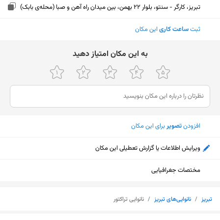
تبریز، کارگر - سنتو، بلوار 22 بهمن، بین میدان راه آهن و صبا (محله‌ی بابک)
ثبت
ساعت کاری
این مکان
ﺑﻪ اﯾﻦ ﻣﮑﺎن اﻣﺘﯿﺎز دﻫﯿﺪ
افزودن
تصویر
برای این مکان
ویرایش اطلاعات یا گزارش تعطیلی این مکان
مختصات جغرافیایی
تبریز
/
نانوایی‌های تبریز
/
نانوایی تراکتور
نمایش نقشه