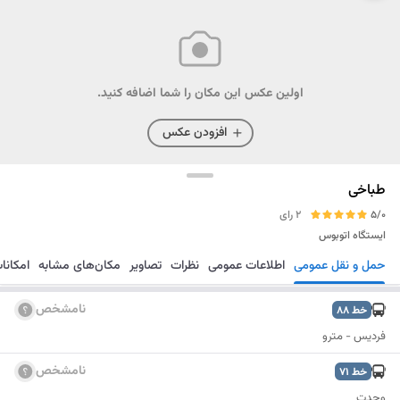
اولین عکس این مکان را شما اضافه کنید.
افزودن عکس
طباخی
5/0
2 رای
ایستگاه اتوبوس
حمل و نقل عمومی
اطلاعات عمومی
نظرات
تصاویر
مکان‌های مشابه
امکانا
مسیریابی
ذخیره
ارسال
نامشخص
خط
88
فردیس - مترو
نامشخص
خط
71
وحدت