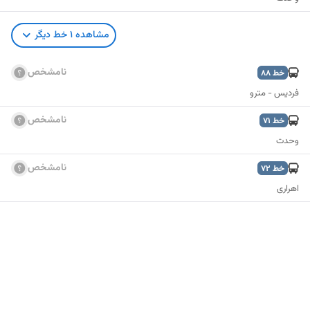
مشاهده
1
خط دیگر
نامشخص
خط
88
فردیس - مترو
نامشخص
خط
71
وحدت
نامشخص
خط
72
اهراری
نمایش نقشه