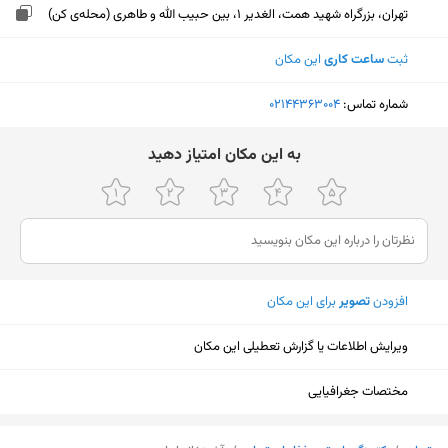
تهران، بزرگراه شهید همت، الغدیر 1، بین حبیب الله و طاهری (محله‌ی کن)
ثبت
ساعت کاری
این مکان
شماره تماس:
‎02144363004
ﺑﻪ اﯾﻦ ﻣﮑﺎن اﻣﺘﯿﺎز دﻫﯿﺪ
افزودن
تصویر
برای این مکان
ویرایش اطلاعات یا گزارش تعطیلی این مکان
مختصات جغرافیایی
نمایش نقشه