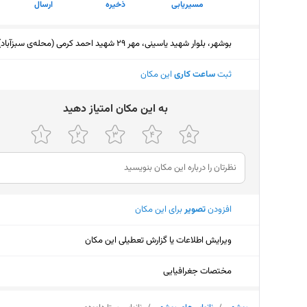
مسیریابی
ذخیره
ارسال
بوشهر، بلوار شهید یاسینی، مهر 29 شهید احمد کرمی (محله‌ی سبزآباد)
ثبت
ساعت کاری
این مکان
ﺑﻪ اﯾﻦ ﻣﮑﺎن اﻣﺘﯿﺎز دﻫﯿﺪ
افزودن
تصویر
برای این مکان
ویرایش اطلاعات یا گزارش تعطیلی این مکان
مختصات جغرافیایی