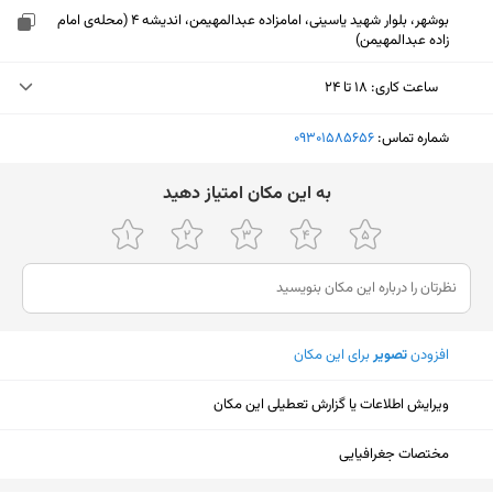
بوشهر، بلوار شهید یاسینی، امامزاده عبدالمهیمن، اندیشه 4 (محله‌ی امام
زاده عبدالمهیمن)
ساعت کاری
:
۱۸ تا ۲۴
یکشنبه (امروز)
۱۸ تا ۲۴
شماره تماس:
‎09301585656
دوشنبه
۱۸ تا ۲۴
ﺑﻪ اﯾﻦ ﻣﮑﺎن اﻣﺘﯿﺎز دﻫﯿﺪ
سه‌شنبه
۱۸ تا ۲۴
چهارشنبه
۱۸ تا ۲۴
پنجشنبه
۱۸ تا ۲۴
افزودن
تصویر
برای این مکان
جمعه
۱۸ تا ۲۴
شنبه
۱۸ تا ۲۴
ویرایش اطلاعات یا گزارش تعطیلی این مکان
نمایش نقشه
مختصات جغرافیایی