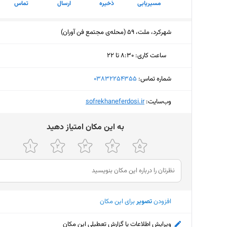
مسیریابی
ذخیره
ارسال
تماس
شهرکرد، ملت، 59 (محله‌ی مجتمع فن آوران)
ساعت کاری
:
۸:۳۰ تا ۲۲
شنبه (امروز)
۸:۳۰ تا ۲۲
شماره تماس:
‎03832254355
یکشنبه
۸:۳۰ تا ۲۲
وب‌سایت:
‎sofrekhaneferdosi.ir
دوشنبه
۸:۳۰ تا ۲۲
ﺑﻪ اﯾﻦ ﻣﮑﺎن اﻣﺘﯿﺎز دﻫﯿﺪ
سه‌شنبه
۸:۳۰ تا ۲۲
چهارشنبه
۸:۳۰ تا ۲۲
پنجشنبه
۸:۳۰ تا ۲۲
جمعه
۹ تا ۲۲
افزودن
تصویر
برای این مکان
ویرایش اطلاعات یا گزارش تعطیلی این مکان