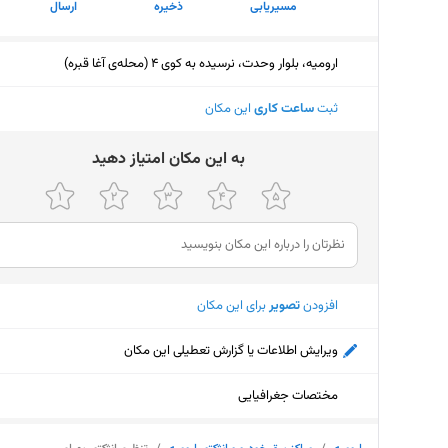
مسیریابی
ذخیره
ارسال
ارومیه، بلوار وحدت، نرسیده به کوی 4 (محله‌ی آغا قبره)
ثبت
ساعت کاری
این مکان
ﺑﻪ اﯾﻦ ﻣﮑﺎن اﻣﺘﯿﺎز دﻫﯿﺪ
افزودن
تصویر
برای این مکان
ویرایش اطلاعات یا گزارش تعطیلی این مکان
مختصات جغرافیایی