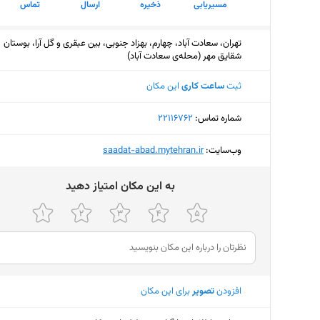
مسیریابی
ذخیره
ارسال
تماس
تهران، سعادت آباد، چهارم، بهزاد جنوبی، بین عبقری و گل آرا، بوستان
شقایق مهر (محله‌ی سعادت آباد)
ثبت
ساعت کاری
این مکان
شماره تماس:
‎22116762
وب‌سایت:
‎saadat-abad.mytehran.ir
ﺑﻪ اﯾﻦ ﻣﮑﺎن اﻣﺘﯿﺎز دﻫﯿﺪ
افزودن
تصویر
برای این مکان