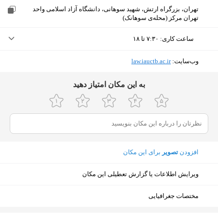
تهران، بزرگراه ارتش، شهید سوهانی، دانشگاه آزاد اسلامی واحد
تهران مرکز (محله‌ی سوهانک)
ساعت کاری
:
۷:۳۰ تا ۱۸
دوشنبه (امروز)
۷:۳۰ تا ۱۸
وب‌سایت:
‎law.iauctb.ac.ir
سه‌شنبه
۷:۳۰ تا ۱۸
ﺑﻪ اﯾﻦ ﻣﮑﺎن اﻣﺘﯿﺎز دﻫﯿﺪ
چهارشنبه
۷:۳۰ تا ۱۸
پنجشنبه
تعطیل
جمعه
تعطیل
افزودن
تصویر
برای این مکان
شنبه
۷:۳۰ تا ۱۸
ویرایش اطلاعات یا گزارش تعطیلی این مکان
یکشنبه
۷:۳۰ تا ۱۸
مختصات جغرافیایی
نمایش نقشه