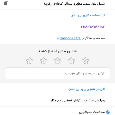
شیراز، بلوار شهید مطهری شمالی (محله‌ی زرگری)
ثبت
ساعت کاری
این مکان
‎+989357598082
صفحه اینستاگرام:
‎@aabnous.cafe
ﺑﻪ اﯾﻦ ﻣﮑﺎن اﻣﺘﯿﺎز دﻫﯿﺪ
افزودن
تصویر
برای این مکان
ویرایش اطلاعات یا گزارش تعطیلی این مکان
نمایش نقشه
مختصات جغرافیایی