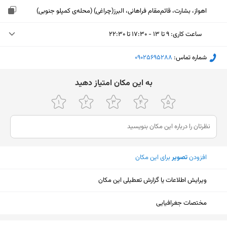
اهواز، بشارت، قائم‌مقام فراهانی، البرز(چراغی) (محله‌ی کمپلو جنوبی)
ساعت کاری
:
۹ تا ۱۳ - ۱۷:۳۰ تا ۲۲:۳۰
چهارشنبه (امروز)
۹ تا ۱۳ - ۱۷:۳۰ تا ۲۲:۳۰
شماره تماس:
‎09025695288
پنجشنبه
۹ تا ۱۳ - ۱۷:۳۰ تا ۲۲:۳۰
ﺑﻪ اﯾﻦ ﻣﮑﺎن اﻣﺘﯿﺎز دﻫﯿﺪ
جمعه
۱۷:۳۰ تا ۲۲:۳۰
شنبه
۹ تا ۱۳ - ۱۷:۳۰ تا ۲۲:۳۰
یکشنبه
۹ تا ۱۳ - ۱۷:۳۰ تا ۲۲:۳۰
افزودن
تصویر
برای این مکان
دوشنبه
۹ تا ۱۳ - ۱۷:۳۰ تا ۲۲:۳۰
سه‌شنبه
۹ تا ۱۳ - ۱۷:۳۰ تا ۲۲:۳۰
ویرایش اطلاعات یا گزارش تعطیلی این مکان
مختصات جغرافیایی
نمایش نقشه