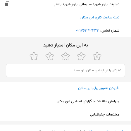
دماوند، بلوار شهید سلیمانی، بلوار شهید باهنر
ثبت
ساعت کاری
این مکان
شماره تماس:
‎02176343233
ﺑﻪ اﯾﻦ ﻣﮑﺎن اﻣﺘﯿﺎز دﻫﯿﺪ
افزودن
تصویر
برای این مکان
ویرایش اطلاعات یا گزارش تعطیلی این مکان
مختصات جغرافیایی
نمایش نقشه