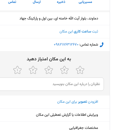
مسیریابی
ذخیره
ارسال
تماس
دماوند، بلوار آیت الله خامنه ای، بین اول و پارکینگ جهاد
ثبت
ساعت کاری
این مکان
شماره تماس:
‎+982176312670
ﺑﻪ اﯾﻦ ﻣﮑﺎن اﻣﺘﯿﺎز دﻫﯿﺪ
افزودن
تصویر
برای این مکان
ویرایش اطلاعات یا گزارش تعطیلی این مکان
مختصات جغرافیایی