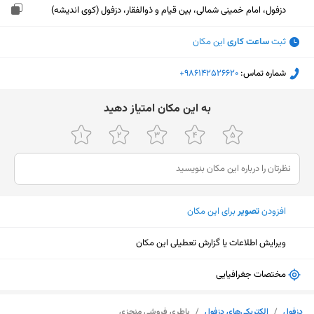
دزفول، امام خمینی شمالی، بین قیام و ذوالفقار، دزفول (کوی اندیشه)
ثبت
ساعت کاری
این مکان
شماره تماس:
‎+986142526620
ﺑﻪ اﯾﻦ ﻣﮑﺎن اﻣﺘﯿﺎز دﻫﯿﺪ
افزودن
تصویر
برای این مکان
ویرایش اطلاعات یا گزارش تعطیلی این مکان
مختصات جغرافیایی
نمایش نقشه
دزفول
/
الکتریکی‌های دزفول
/
باطری فروشی منجزی