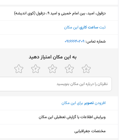
دزفول، امید، بین امام خمینی و امید 9، دزفول (کوی اندیشه)
ثبت
ساعت کاری
این مکان
شماره تماس:
‎09166640209
ﺑﻪ اﯾﻦ ﻣﮑﺎن اﻣﺘﯿﺎز دﻫﯿﺪ
افزودن
تصویر
برای این مکان
ویرایش اطلاعات یا گزارش تعطیلی این مکان
مختصات جغرافیایی