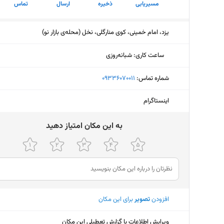
مسیریابی
ذخیره
ارسال
تماس
یزد، امام خمینی، کوی منارگلی، نخل (محله‌ی بازار نو)
ساعت کاری
:
شبانه‌روزی
شماره تماس:
‎09336070011
اینستاگرام
ﺑﻪ اﯾﻦ ﻣﮑﺎن اﻣﺘﯿﺎز دﻫﯿﺪ
افزودن
تصویر
برای این مکان
ویرایش اطلاعات یا گزارش تعطیلی این مکان